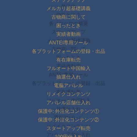
外注化
メルカリ超基礎講義
物販とは？
古物商に関して
各ノウハウの概要
困ったとき
ステップアップ
実績者動画
メルカリ超基礎講義
ANTEI専用ツール
古物商に関して
各プラットフォームの登録・出品
困ったとき
有在庫転売
実績者動画
フルオート中国輸入
ANTEI専用ツール
抽選仕入れ
各プラットフォームの登録・出品
電脳アパレル
有在庫転売
リメイクコンテンツ
フルオート中国輸入
アパレル店舗仕入れ
抽選仕入れ
保護中: 外注化コンテンツ①
電脳アパレル
保護中: 外注化コンテンツ②
リメイクコンテンツ
スタートアップ転売
アパレル店舗仕入れ
100円仕入れ