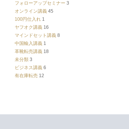
フォローアップセミナー
3
オンライン講義
45
100円仕入れ
1
ヤフオク講義
16
マインドセット講義
8
中国輸入講義
1
革靴転売講義
18
未分類
3
ビジネス講義
6
有在庫転売
12