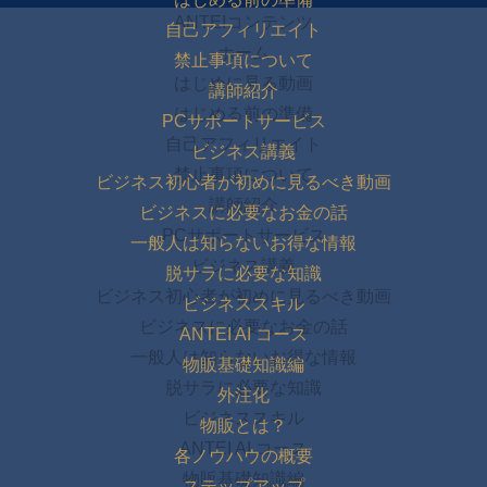
ANTEIコンテンツ
自己アフィリエイト
ホーム
禁止事項について
はじめに見る動画
講師紹介
はじめる前の準備
PCサポートサービス
自己アフィリエイト
ビジネス講義
禁止事項について
ビジネス初心者が初めに見るべき動画
講師紹介
ビジネスに必要なお金の話
PCサポートサービス
一般人は知らないお得な情報
ビジネス講義
脱サラに必要な知識
ビジネス初心者が初めに見るべき動画
ビジネススキル
ビジネスに必要なお金の話
ANTEI AI コース
一般人は知らないお得な情報
物販基礎知識編
脱サラに必要な知識
外注化
ビジネススキル
物販とは？
ANTEI AI コース
各ノウハウの概要
物販基礎知識編
ステップアップ