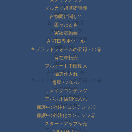
外注化
メルカリ超基礎講義
物販とは？
古物商に関して
各ノウハウの概要
困ったとき
ステップアップ
実績者動画
メルカリ超基礎講義
ANTEI専用ツール
古物商に関して
各プラットフォームの登録・出品
困ったとき
有在庫転売
実績者動画
フルオート中国輸入
ANTEI専用ツール
抽選仕入れ
各プラットフォームの登録・出品
電脳アパレル
有在庫転売
リメイクコンテンツ
フルオート中国輸入
アパレル店舗仕入れ
抽選仕入れ
保護中: 外注化コンテンツ①
電脳アパレル
保護中: 外注化コンテンツ②
リメイクコンテンツ
スタートアップ転売
アパレル店舗仕入れ
100円仕入れ