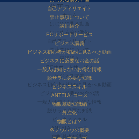
ANTEIコンテンツ
自己アフィリエイト
ホーム
禁止事項について
はじめに見る動画
講師紹介
はじめる前の準備
PCサポートサービス
自己アフィリエイト
ビジネス講義
禁止事項について
ビジネス初心者が初めに見るべき動画
講師紹介
ビジネスに必要なお金の話
PCサポートサービス
一般人は知らないお得な情報
ビジネス講義
脱サラに必要な知識
ビジネス初心者が初めに見るべき動画
ビジネススキル
ビジネスに必要なお金の話
ANTEI AI コース
一般人は知らないお得な情報
物販基礎知識編
脱サラに必要な知識
外注化
ビジネススキル
物販とは？
ANTEI AI コース
各ノウハウの概要
物販基礎知識編
ステップアップ