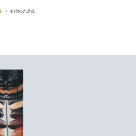
義
革靴転売講義