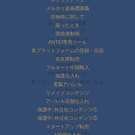
外注化
メルカリ超基礎講義
物販とは？
古物商に関して
各ノウハウの概要
困ったとき
ステップアップ
実績者動画
メルカリ超基礎講義
ANTEI専用ツール
古物商に関して
各プラットフォームの登録・出品
困ったとき
有在庫転売
実績者動画
フルオート中国輸入
ANTEI専用ツール
抽選仕入れ
各プラットフォームの登録・出品
電脳アパレル
有在庫転売
リメイクコンテンツ
フルオート中国輸入
アパレル店舗仕入れ
抽選仕入れ
保護中: 外注化コンテンツ①
電脳アパレル
保護中: 外注化コンテンツ②
リメイクコンテンツ
スタートアップ転売
アパレル店舗仕入れ
100円仕入れ