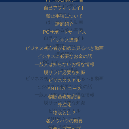
ANTEIコンテンツ
自己アフィリエイト
ホーム
禁止事項について
はじめに見る動画
講師紹介
はじめる前の準備
PCサポートサービス
自己アフィリエイト
ビジネス講義
禁止事項について
ビジネス初心者が初めに見るべき動画
講師紹介
ビジネスに必要なお金の話
PCサポートサービス
一般人は知らないお得な情報
ビジネス講義
脱サラに必要な知識
ビジネス初心者が初めに見るべき動画
ビジネススキル
ビジネスに必要なお金の話
ANTEI AI コース
一般人は知らないお得な情報
物販基礎知識編
脱サラに必要な知識
外注化
ビジネススキル
物販とは？
ANTEI AI コース
各ノウハウの概要
物販基礎知識編
ステップアップ