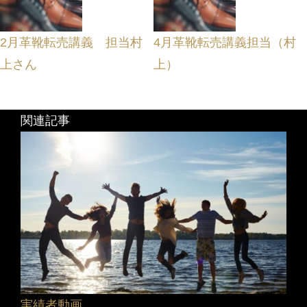
2月革靴転売講義 担当村
4月革靴転売講義担当（村
上さん
上）
関連記事
実績者動画