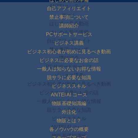
ANTEIコンテンツ
自己アフィリエイト
ホーム
禁止事項について
はじめに見る動画
講師紹介
はじめる前の準備
PCサポートサービス
自己アフィリエイト
ビジネス講義
禁止事項について
ビジネス初心者が初めに見るべき動画
講師紹介
ビジネスに必要なお金の話
PCサポートサービス
一般人は知らないお得な情報
ビジネス講義
脱サラに必要な知識
ビジネス初心者が初めに見るべき動画
ビジネススキル
ビジネスに必要なお金の話
ANTEI AI コース
一般人は知らないお得な情報
物販基礎知識編
脱サラに必要な知識
外注化
ビジネススキル
物販とは？
ANTEI AI コース
各ノウハウの概要
物販基礎知識編
ステップアップ