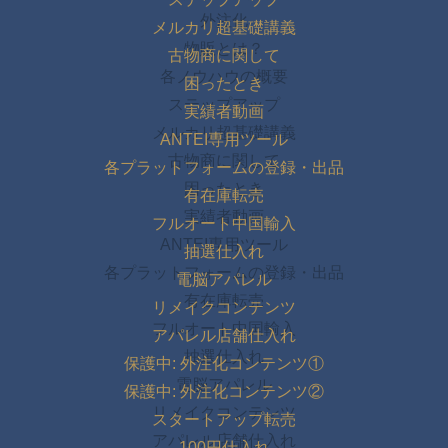
外注化
メルカリ超基礎講義
物販とは？
古物商に関して
各ノウハウの概要
困ったとき
ステップアップ
実績者動画
メルカリ超基礎講義
ANTEI専用ツール
古物商に関して
各プラットフォームの登録・出品
困ったとき
有在庫転売
実績者動画
フルオート中国輸入
ANTEI専用ツール
抽選仕入れ
各プラットフォームの登録・出品
電脳アパレル
有在庫転売
リメイクコンテンツ
フルオート中国輸入
アパレル店舗仕入れ
抽選仕入れ
保護中: 外注化コンテンツ①
電脳アパレル
保護中: 外注化コンテンツ②
リメイクコンテンツ
スタートアップ転売
アパレル店舗仕入れ
100円仕入れ