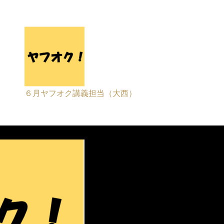
６月ヤフオク講義担当（大西）