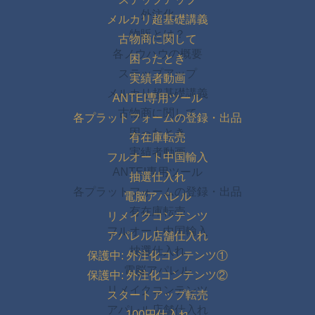
外注化
メルカリ超基礎講義
物販とは？
古物商に関して
各ノウハウの概要
困ったとき
ステップアップ
実績者動画
メルカリ超基礎講義
ANTEI専用ツール
古物商に関して
各プラットフォームの登録・出品
困ったとき
有在庫転売
実績者動画
フルオート中国輸入
ANTEI専用ツール
抽選仕入れ
各プラットフォームの登録・出品
電脳アパレル
有在庫転売
リメイクコンテンツ
フルオート中国輸入
アパレル店舗仕入れ
抽選仕入れ
保護中: 外注化コンテンツ①
電脳アパレル
保護中: 外注化コンテンツ②
リメイクコンテンツ
スタートアップ転売
アパレル店舗仕入れ
100円仕入れ